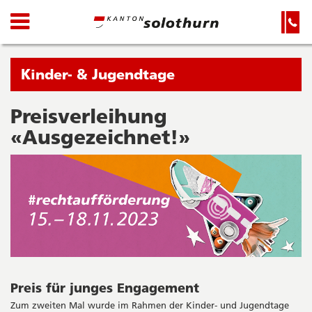
Kanton
Navigation
Hauptnavigation
Service-
Navigation
Solothurn
und
Wichtige
Suche
Seiten
Sie
Kinder- & Jugendtage
befinden
sich
Preisverleihung
Startseite
Hauptnavigation
gerade
«Ausgezeichnet!»
Inhalt
in:
Sitemap
Suche
Preis für junges Engagement
Zum zweiten Mal wurde im Rahmen der Kinder- und Jugendtage