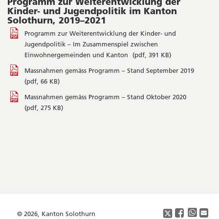
Programm zur Weiterentwicklung der
Fenst
neu
Fens
Kinder- und Jugendpolitik im Kanton
Solothurn, 2019–2021
Programm zur Weiterentwicklung der Kinder- und
Jugendpolitik – Im Zusammenspiel zwischen
Einwohnergemeinden und Kanton
(pdf, 391 KB)
Massnahmen gemäss Programm – Stand September 2019
(pdf, 66 KB)
Massnahmen gemäss Programm – Stand Oktober 2020
(pdf, 275 KB)
Seitenleiste
Footer
Copyright
Social
Media
© 2026, Kanton Solothurn