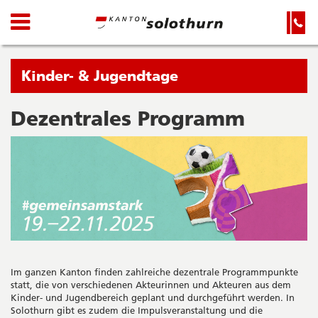
Kanton
Navigation
Hauptnavigation
Service-
Navigation
Solothurn
und
Wichtige
Suche
Seiten
Sie
Kinder- & Jugendtage
befinden
sich
Dezentrales Programm
Startseite
Hauptnavigation
gerade
Inhalt
in:
Sitemap
Suche
Im ganzen Kanton finden zahlreiche dezentrale Programmpunkte
statt, die von verschiedenen Akteurinnen und Akteuren aus dem
Kinder- und Jugendbereich geplant und durchgeführt werden. In
Solothurn gibt es zudem die Impulsveranstaltung und die