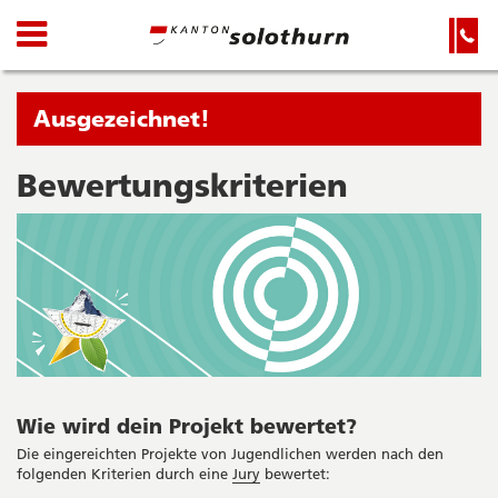
Kanton
Navigation
Hauptnavigation
Service-
Navigation
Solothurn
und
Wichtige
Suche
Seiten
Sie
Ausgezeichnet!
befinden
sich
Bewertungskriterien
Startseite
Hauptnavigation
gerade
Inhalt
in:
Sitemap
Suche
Wie wird dein Projekt bewertet?
Die eingereichten Projekte von Jugendlichen werden nach den
folgenden Kriterien durch eine
Jury
bewertet: