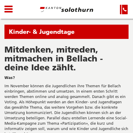
Kanton
Navigation
Hauptnavigation
Service-
Navigation
Solothurn
und
Wichtige
Suche
Seiten
Sie
Kinder- & Jugendtage
befinden
sich
Mitdenken, mitreden,
Startseite
Hauptnavigation
gerade
mitmachen in Bellach -
Inhalt
in:
Sitemap
deine Idee zählt.
Suche
Was?
Im November können die Jugendlichen ihre Themen für Bellach
einbringen, abstimmen und umsetzen. In einem ersten Schritt
werden Themen online und analog gesammelt. Danach gibt es ein
Voting. Als Höhepunkt werden an den Kinder- und Jugendtagen
das gewählte Thema, das weitere Vorgehen bzw. die konkrete
Umsetzung kommuniziert. Die Jugendlichen können sich an der
Umsetzung beteiligen. Parallel dazu erstellen Lernende eine Social-
Media-Kampagne zum Thema «Partizipation», die kurz und
informativ zeigen soll, warum und wie Kinder und Jugendliche sich